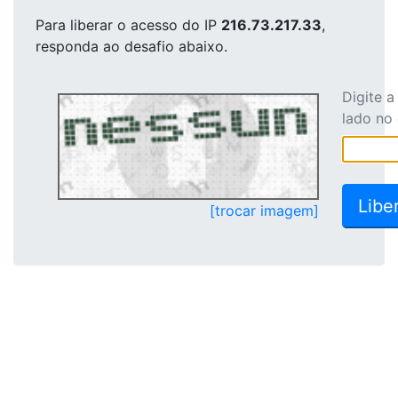
Para liberar o acesso
do IP
216.73.217.33
,
responda ao desafio abaixo.
Digite 
lado no
[trocar imagem]