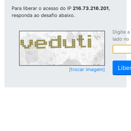
Para liberar o acesso
do IP
216.73.216.201
,
responda ao desafio abaixo.
Digite 
lado no
[trocar imagem]